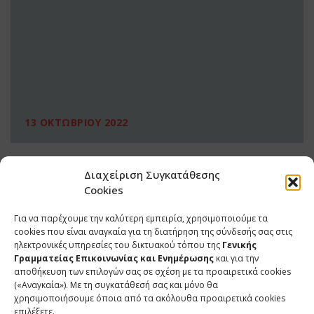
13 ΟΚΤΩΒΡΙΟΥ 2022
Διαχείριση Συγκατάθεσης
Cookies
Για να παρέχουμε την καλύτερη εμπειρία, χρησιμοποιούμε τα
cookies που είναι αναγκαία για τη διατήρηση της σύνδεσής σας στις
ηλεκτρονικές υπηρεσίες του δικτυακού τόπου της
Γενικής
Γραμματείας Επικοινωνίας και Ενημέρωσης
και για την
αποθήκευση των επιλογών σας σε σχέση με τα προαιρετικά cookies
(«Αναγκαία»). Με τη συγκατάθεσή σας και μόνο θα
ΕΠΙΚΟΙΝΩΝΙΑ
χρησιμοποιήσουμε όποια από τα ακόλουθα προαιρετικά cookies
επιλέξετε.