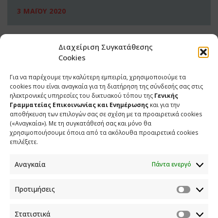
3 ΜΑΪΟΥ 2020
Διαχείριση Συγκατάθεσης
Cookies
Για να παρέχουμε την καλύτερη εμπειρία, χρησιμοποιούμε τα
cookies που είναι αναγκαία για τη διατήρηση της σύνδεσής σας στις
ηλεκτρονικές υπηρεσίες του δικτυακού τόπου της
Γενικής
Γραμματείας Επικοινωνίας και Ενημέρωσης
και για την
αποθήκευση των επιλογών σας σε σχέση με τα προαιρετικά cookies
(«Αναγκαία»). Με τη συγκατάθεσή σας και μόνο θα
ΕΠΙΚΟΙΝΩΝΙΑ
χρησιμοποιήσουμε όποια από τα ακόλουθα προαιρετικά cookies
επιλέξετε.
Φραγκούδη 11 & Αλεξάνδρου Πάντου
Καλλιθέα, 176 71 Αθήνα
Αναγκαία
Πάντα ενεργό
210 90 98 000
info.media@media.gov.gr
Προτιμήσεις
Στατιστικά