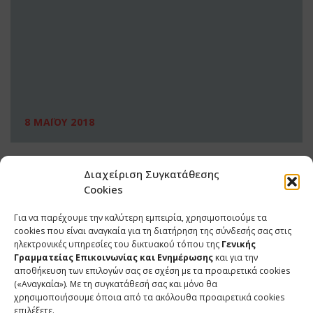
8 ΜΑΪΟΥ 2018
Διαχείριση Συγκατάθεσης
Cookies
Για να παρέχουμε την καλύτερη εμπειρία, χρησιμοποιούμε τα
cookies που είναι αναγκαία για τη διατήρηση της σύνδεσής σας στις
ηλεκτρονικές υπηρεσίες του δικτυακού τόπου της
Γενικής
Γραμματείας Επικοινωνίας και Ενημέρωσης
και για την
αποθήκευση των επιλογών σας σε σχέση με τα προαιρετικά cookies
(«Αναγκαία»). Με τη συγκατάθεσή σας και μόνο θα
ΕΠΙΚΟΙΝΩΝΙΑ
χρησιμοποιήσουμε όποια από τα ακόλουθα προαιρετικά cookies
επιλέξετε.