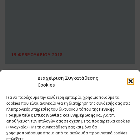
19 ΦΕΒΡΟΥΑΡΙΟΥ 2018
Διαχείριση Συγκατάθεσης
Cookies
Για να παρέχουμε την καλύτερη εμπειρία, χρησιμοποιούμε τα
cookies που είναι αναγκαία για τη διατήρηση της σύνδεσής σας στις
ηλεκτρονικές υπηρεσίες του δικτυακού τόπου της
Γενικής
Γραμματείας Επικοινωνίας και Ενημέρωσης
και για την
αποθήκευση των επιλογών σας σε σχέση με τα προαιρετικά cookies
(«Αναγκαία»). Με τη συγκατάθεσή σας και μόνο θα
ΕΠΙΚΟΙΝΩΝΙΑ
χρησιμοποιήσουμε όποια από τα ακόλουθα προαιρετικά cookies
επιλέξετε.