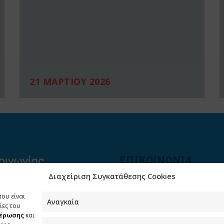
21 ΜΑΡΤΙΟΥ 2026
ΕΠΙΚΟΙΝΩΝΙΑ
Διαχείριση Συγκατάθεσης Cookies
Φραγκούδη 11 & Αλεξάνδρο
Πάντου
που είναι
Καλλιθέα, 176 71 Αθήνα
Αναγκαία
ίες του
μέρωσης
και
210 90 98 000