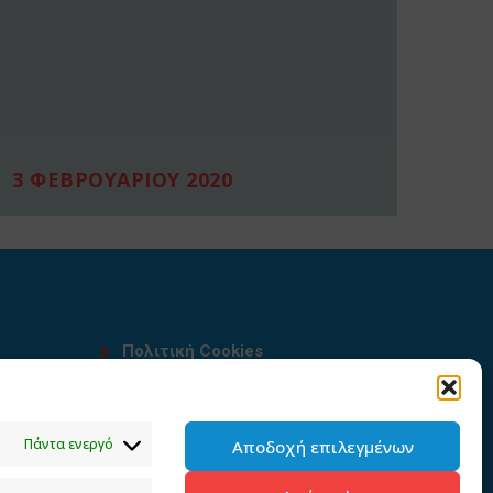
3 ΦΕΒΡΟΥΑΡΙΟΥ 2020
Πολιτική Cookies
Όροι χρήσης
υ
Πολιτική προστασίας
Πάντα ενεργό
Αποδοχή επιλεγμένων
προσωπικών δεδομένων του
παρόντος ιστότοπου