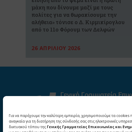
είδηση από το ψέμα είναι η πρώτη
μάχη που δίνουμε μαζί με τους
πολίτες για να θωρακίσουμε την
αλήθεια» τόνισε ο Δ. Κιρμικίρογλου
από το 11ο Φόρουμ των Δελφών
26 ΑΠΡΙΛΙΟΥ 2026
Για να παρέχουμε την καλύτερη εμπειρία, χρησιμοποιούμε τα cookies 
αναγκαία για τη διατήρηση της σύνδεσής σας στις ηλεκτρονικές υπηρεσ
δικτυακού τόπου της
Γενικής Γραμματείας Επικοινωνίας και Ενη