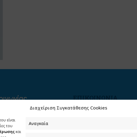
ΕΠΙΚΟΙΝΩΝΙΑ
Διαχείριση Συγκατάθεσης Cookies
Φραγκούδη 11 & Αλεξάνδρο
Πάντου
που είναι
Καλλιθέα, 176 71 Αθήνα
Αναγκαία
ίες του
μέρωσης
και
210 90 98 000