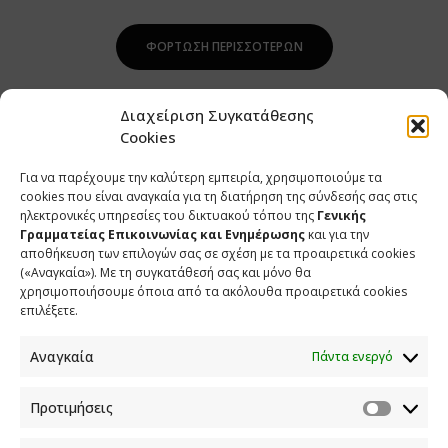
ΦΌΡΤΩΣΗ ΠΕΡΙΣΣΌΤΕΡΩΝ
Διαχείριση Συγκατάθεσης
Cookies
Για να παρέχουμε την καλύτερη εμπειρία, χρησιμοποιούμε τα
cookies που είναι αναγκαία για τη διατήρηση της σύνδεσής σας στις
ηλεκτρονικές υπηρεσίες του δικτυακού τόπου της
Γενικής
Γραμματείας Επικοινωνίας και Ενημέρωσης
και για την
αποθήκευση των επιλογών σας σε σχέση με τα προαιρετικά cookies
(«Αναγκαία»). Με τη συγκατάθεσή σας και μόνο θα
ΕΠΙΚΟΙΝΩΝΙΑ
χρησιμοποιήσουμε όποια από τα ακόλουθα προαιρετικά cookies
επιλέξετε.
Φραγκούδη 11 & Αλεξάνδρου Πάντου
Καλλιθέα, 176 71 Αθήνα
Αναγκαία
Πάντα ενεργό
210 90 98 000
info.media@media.gov.gr
Προτιμήσεις