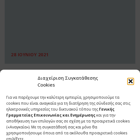
28 ΙΟΥΝΙΟΥ 2021
Διαχείριση Συγκατάθεσης
Cookies
Για να παρέχουμε την καλύτερη εμπειρία, χρησιμοποιούμε τα
cookies που είναι αναγκαία για τη διατήρηση της σύνδεσής σας στις
ηλεκτρονικές υπηρεσίες του δικτυακού τόπου της
Γενικής
Γραμματείας Επικοινωνίας και Ενημέρωσης
και για την
αποθήκευση των επιλογών σας σε σχέση με τα προαιρετικά cookies
(«Αναγκαία»). Με τη συγκατάθεσή σας και μόνο θα
ΕΠΙΚΟΙΝΩΝΙΑ
χρησιμοποιήσουμε όποια από τα ακόλουθα προαιρετικά cookies
επιλέξετε.