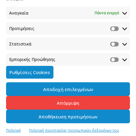
Φραγκούδη 11 & Αλεξάνδρου Πάντου
Καλλιθέα, 176 71 Αθήνα
Αναγκαία
Πάντα ενεργό
210 90 98 000
info.media@media.gov.gr
Προτιμήσεις
Στατιστικά
Εμπορικής Προώθησης
Πολιτική Cookies
Ρυθμίσεις Cookies
Όροι χρήσης
Αποδοχή επιλεγμένων
Πολιτική προστασίας προσωπικών δεδομένων του
παρόντος ιστότοπου
Απόρριψη
Διαχείρηση συγκατάθεσης
Αποθήκευση προτιμήσεων
Copyright © 2023-2026 - Γενική Γραμματεία Ενημέρωσης &
Πολιτική
Πολιτική προστασίας προσωπικών δεδομένων του