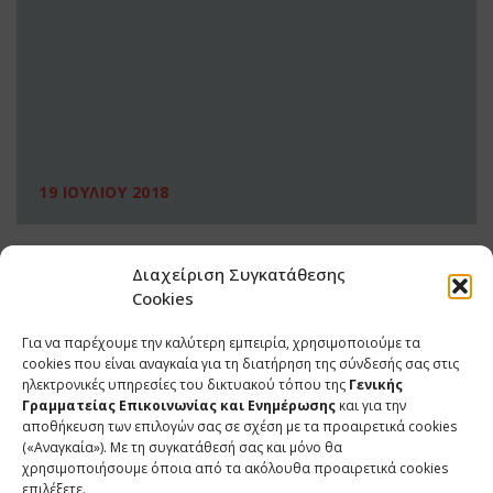
19 ΙΟΥΛΙΟΥ 2018
Διαχείριση Συγκατάθεσης
Cookies
Για να παρέχουμε την καλύτερη εμπειρία, χρησιμοποιούμε τα
cookies που είναι αναγκαία για τη διατήρηση της σύνδεσής σας στις
ηλεκτρονικές υπηρεσίες του δικτυακού τόπου της
Γενικής
Γραμματείας Επικοινωνίας και Ενημέρωσης
και για την
αποθήκευση των επιλογών σας σε σχέση με τα προαιρετικά cookies
(«Αναγκαία»). Με τη συγκατάθεσή σας και μόνο θα
ΕΠΙΚΟΙΝΩΝΙΑ
χρησιμοποιήσουμε όποια από τα ακόλουθα προαιρετικά cookies
επιλέξετε.