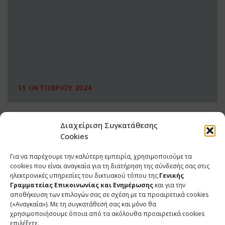
15 ΟΚΤΩΒΡΙΟΥ 2024
Διαχείριση Συγκατάθεσης
Cookies
Για να παρέχουμε την καλύτερη εμπειρία, χρησιμοποιούμε τα
cookies που είναι αναγκαία για τη διατήρηση της σύνδεσής σας στις
ηλεκτρονικές υπηρεσίες του δικτυακού τόπου της
Γενικής
Γραμματείας Επικοινωνίας και Ενημέρωσης
και για την
αποθήκευση των επιλογών σας σε σχέση με τα προαιρετικά cookies
(«Αναγκαία»). Με τη συγκατάθεσή σας και μόνο θα
ΕΠΙΚΟΙΝΩΝΙΑ
χρησιμοποιήσουμε όποια από τα ακόλουθα προαιρετικά cookies
επιλέξετε.