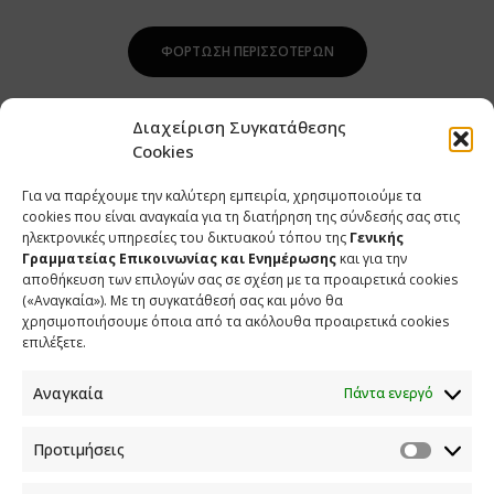
ΦΌΡΤΩΣΗ ΠΕΡΙΣΣΌΤΕΡΩΝ
Διαχείριση Συγκατάθεσης
Cookies
Για να παρέχουμε την καλύτερη εμπειρία, χρησιμοποιούμε τα
cookies που είναι αναγκαία για τη διατήρηση της σύνδεσής σας στις
ηλεκτρονικές υπηρεσίες του δικτυακού τόπου της
Γενικής
Γραμματείας Επικοινωνίας και Ενημέρωσης
και για την
αποθήκευση των επιλογών σας σε σχέση με τα προαιρετικά cookies
(«Αναγκαία»). Με τη συγκατάθεσή σας και μόνο θα
ΕΠΙΚΟΙΝΩΝΙΑ
χρησιμοποιήσουμε όποια από τα ακόλουθα προαιρετικά cookies
επιλέξετε.
Φραγκούδη 11 & Αλεξάνδρου Πάντου
Καλλιθέα, 176 71 Αθήνα
Αναγκαία
Πάντα ενεργό
210 90 98 000
info.media@media.gov.gr
Προτιμήσεις