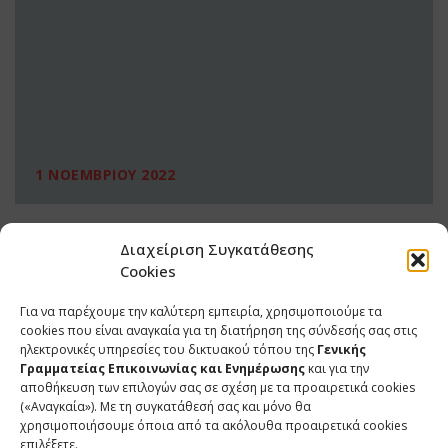
1 ΝΟΕΜΒΡΙΟΥ 2022
Διαχείριση Συγκατάθεσης
Cookies
Για να παρέχουμε την καλύτερη εμπειρία, χρησιμοποιούμε τα
cookies που είναι αναγκαία για τη διατήρηση της σύνδεσής σας στις
ηλεκτρονικές υπηρεσίες του δικτυακού τόπου της
Γενικής
Γραμματείας Επικοινωνίας και Ενημέρωσης
και για την
αποθήκευση των επιλογών σας σε σχέση με τα προαιρετικά cookies
(«Αναγκαία»). Με τη συγκατάθεσή σας και μόνο θα
ΕΠΙΚΟΙΝΩΝΙΑ
χρησιμοποιήσουμε όποια από τα ακόλουθα προαιρετικά cookies
επιλέξετε.