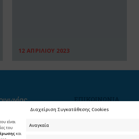
12 ΑΠΡΙΛΙΟΥ 2023
ΕΠΙΚΟΙΝΩΝΙΑ
Διαχείριση Συγκατάθεσης Cookies
Φραγκούδη 11 & Αλεξάνδρο
Πάντου
που είναι
Καλλιθέα, 176 71 Αθήνα
Αναγκαία
ίες του
μέρωσης
και
210 90 98 000