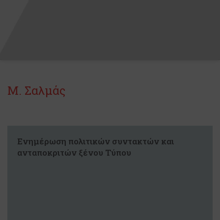
Μ. Σαλμάς
Ενημέρωση πολιτικών συντακτών και
ανταποκριτών ξένου Τύπου