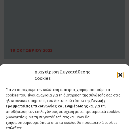
19 ΟΚΤΩΒΡΙΟΥ 2023
Διαχείριση Συγκατάθεσης
Cookies
Για να παρέχουμε την καλύτερη εμπειρία, χρησιμοποιούμε τα
cookies που είναι αναγκαία για τη διατήρηση της σύνδεσής σας στις
ηλεκτρονικές υπηρεσίες του δικτυακού τόπου της
Γενικής
Γραμματείας Επικοινωνίας και Ενημέρωσης
και για την
αποθήκευση των επιλογών σας σε σχέση με τα προαιρετικά cookies
(«Αναγκαία»). Με τη συγκατάθεσή σας και μόνο θα
ΕΠΙΚΟΙΝΩΝΙΑ
χρησιμοποιήσουμε όποια από τα ακόλουθα προαιρετικά cookies
επιλέξετε.