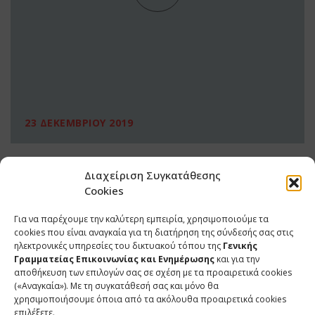
23 ΔΕΚΕΜΒΡΙΟΥ 2019
Διαχείριση Συγκατάθεσης
Cookies
Για να παρέχουμε την καλύτερη εμπειρία, χρησιμοποιούμε τα
cookies που είναι αναγκαία για τη διατήρηση της σύνδεσής σας στις
ηλεκτρονικές υπηρεσίες του δικτυακού τόπου της
Γενικής
Γραμματείας Επικοινωνίας και Ενημέρωσης
και για την
αποθήκευση των επιλογών σας σε σχέση με τα προαιρετικά cookies
(«Αναγκαία»). Με τη συγκατάθεσή σας και μόνο θα
ΕΠΙΚΟΙΝΩΝΙΑ
χρησιμοποιήσουμε όποια από τα ακόλουθα προαιρετικά cookies
επιλέξετε.