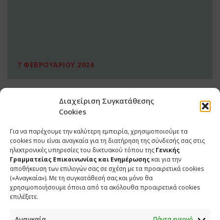
7 ΦΕΒΡΟΥΑΡΙΟΥ 2024
Διαχείριση Συγκατάθεσης
Cookies
Για να παρέχουμε την καλύτερη εμπειρία, χρησιμοποιούμε τα
cookies που είναι αναγκαία για τη διατήρηση της σύνδεσής σας στις
ηλεκτρονικές υπηρεσίες του δικτυακού τόπου της
Γενικής
Γραμματείας Επικοινωνίας και Ενημέρωσης
και για την
αποθήκευση των επιλογών σας σε σχέση με τα προαιρετικά cookies
(«Αναγκαία»). Με τη συγκατάθεσή σας και μόνο θα
ΕΠΙΚΟΙΝΩΝΙΑ
χρησιμοποιήσουμε όποια από τα ακόλουθα προαιρετικά cookies
επιλέξετε.
Φραγκούδη 11 & Αλεξάνδρου Πάντου
Καλλιθέα, 176 71 Αθήνα
Αναγκαία
Πάντα ενεργό