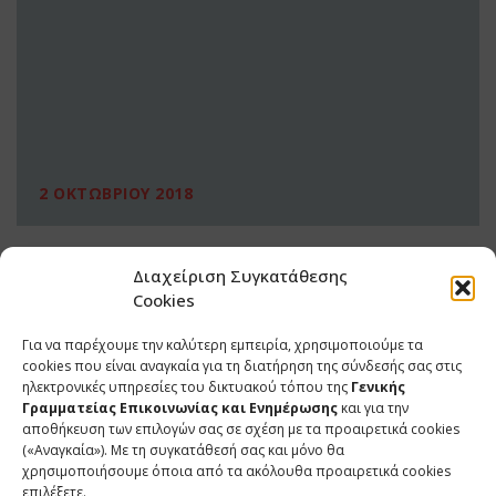
2 ΟΚΤΩΒΡΙΟΥ 2018
Διαχείριση Συγκατάθεσης
Cookies
Για να παρέχουμε την καλύτερη εμπειρία, χρησιμοποιούμε τα
cookies που είναι αναγκαία για τη διατήρηση της σύνδεσής σας στις
ηλεκτρονικές υπηρεσίες του δικτυακού τόπου της
Γενικής
Γραμματείας Επικοινωνίας και Ενημέρωσης
και για την
αποθήκευση των επιλογών σας σε σχέση με τα προαιρετικά cookies
(«Αναγκαία»). Με τη συγκατάθεσή σας και μόνο θα
ΕΠΙΚΟΙΝΩΝΙΑ
χρησιμοποιήσουμε όποια από τα ακόλουθα προαιρετικά cookies
επιλέξετε.