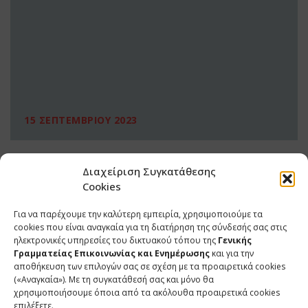
15 ΣΕΠΤΕΜΒΡΙΟΥ 2023
Διαχείριση Συγκατάθεσης
Cookies
Για να παρέχουμε την καλύτερη εμπειρία, χρησιμοποιούμε τα
cookies που είναι αναγκαία για τη διατήρηση της σύνδεσής σας στις
ηλεκτρονικές υπηρεσίες του δικτυακού τόπου της
Γενικής
Γραμματείας Επικοινωνίας και Ενημέρωσης
και για την
αποθήκευση των επιλογών σας σε σχέση με τα προαιρετικά cookies
(«Αναγκαία»). Με τη συγκατάθεσή σας και μόνο θα
ΕΠΙΚΟΙΝΩΝΙΑ
χρησιμοποιήσουμε όποια από τα ακόλουθα προαιρετικά cookies
επιλέξετε.