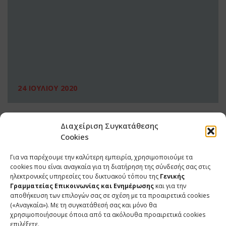
24 ΙΟΥΛΙΟΥ 2020
Διαχείριση Συγκατάθεσης
Cookies
Για να παρέχουμε την καλύτερη εμπειρία, χρησιμοποιούμε τα
cookies που είναι αναγκαία για τη διατήρηση της σύνδεσής σας στις
ηλεκτρονικές υπηρεσίες του δικτυακού τόπου της
Γενικής
Γραμματείας Επικοινωνίας και Ενημέρωσης
και για την
αποθήκευση των επιλογών σας σε σχέση με τα προαιρετικά cookies
(«Αναγκαία»). Με τη συγκατάθεσή σας και μόνο θα
ΕΠΙΚΟΙΝΩΝΙΑ
χρησιμοποιήσουμε όποια από τα ακόλουθα προαιρετικά cookies
επιλέξετε.