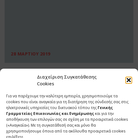
28 ΜΑΡΤΙΟΥ 2019
Διαχείριση Συγκατάθεσης
Cookies
Για να παρέχουμε την καλύτερη εμπειρία, χρησιμοποιούμε τα
cookies που είναι αναγκαία για τη διατήρηση της σύνδεσής σας στις
ηλεκτρονικές υπηρεσίες του δικτυακού τόπου της
Γενικής
Γραμματείας Επικοινωνίας και Ενημέρωσης
και για την
αποθήκευση των επιλογών σας σε σχέση με τα προαιρετικά cookies
(«Αναγκαία»). Με τη συγκατάθεσή σας και μόνο θα
ΕΠΙΚΟΙΝΩΝΙΑ
χρησιμοποιήσουμε όποια από τα ακόλουθα προαιρετικά cookies
επιλέξετε.