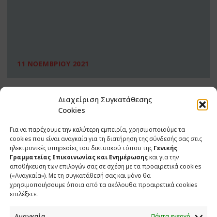
11 ΝΟΕΜΒΡΙΟΥ 2021
Διαχείριση Συγκατάθεσης
Cookies
Για να παρέχουμε την καλύτερη εμπειρία, χρησιμοποιούμε τα
cookies που είναι αναγκαία για τη διατήρηση της σύνδεσής σας στις
ηλεκτρονικές υπηρεσίες του δικτυακού τόπου της
Γενικής
Γραμματείας Επικοινωνίας και Ενημέρωσης
και για την
αποθήκευση των επιλογών σας σε σχέση με τα προαιρετικά cookies
(«Αναγκαία»). Με τη συγκατάθεσή σας και μόνο θα
ΕΠΙΚΟΙΝΩΝΙΑ
χρησιμοποιήσουμε όποια από τα ακόλουθα προαιρετικά cookies
επιλέξετε.
Φραγκούδη 11 & Αλεξάνδρου Πάντου
Καλλιθέα, 176 71 Αθήνα
Αναγκαία
Πάντα ενεργό