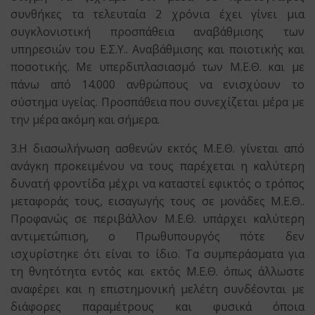
συνθήκες τα τελευταία 2 χρόνια έχει γίνει μια
συγκλονιστική προσπάθεια αναβάθμισης των
υπηρεσιών του Ε.Σ.Υ.. Αναβάθμισης και ποιοτικής και
ποσοτικής. Με υπερδιπλασιασμό των Μ.Ε.Θ. και με
πάνω από 14.000 ανθρώπους να ενισχύουν το
σύστημα υγείας. Προσπάθεια που συνεχίζεται μέρα με
την μέρα ακόμη και σήμερα.
3.Η διασωλήνωση ασθενών εκτός Μ.Ε.Θ. γίνεται από
ανάγκη προκειμένου να τους παρέχεται η καλύτερη
δυνατή φροντίδα μέχρι να καταστεί εφικτός ο τρόπος
μεταφοράς τους, εισαγωγής τους σε μονάδες Μ.Ε.Θ..
Προφανώς σε περιβάλλον Μ.Ε.Θ. υπάρχει καλύτερη
αντιμετώπιση, ο Πρωθυπουργός πότε δεν
ισχυρίστηκε ότι είναι το ίδιο. Τα συμπεράσματα για
τη θνητότητα εντός και εκτός Μ.Ε.Θ. όπως άλλωστε
αναφέρει και η επιστημονική μελέτη συνδέονται με
διάφορες παραμέτρους και φυσικά όποια