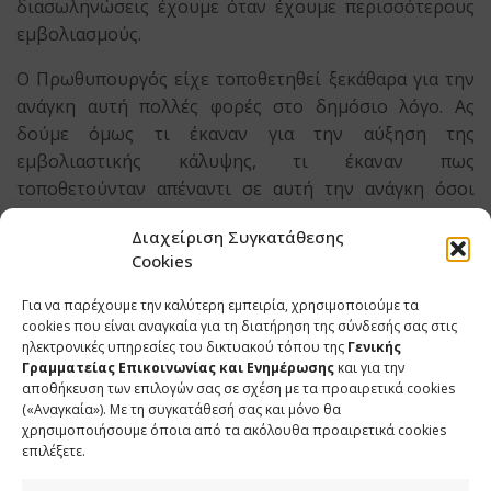
διασωληνώσεις έχουμε όταν έχουμε περισσότερους
εμβολιασμούς.
Ο Πρωθυπουργός είχε τοποθετηθεί ξεκάθαρα για την
ανάγκη αυτή πολλές φορές στο δημόσιο λόγο. Ας
δούμε όμως τι έκαναν για την αύξηση της
εμβολιαστικής κάλυψης, τι έκαναν πως
τοποθετούνταν απέναντι σε αυτή την ανάγκη όσοι
σήμερα επικαλούμενοι αποσπασματικά κομμάτια της
Διαχείριση Συγκατάθεσης
συγκεκριμένης μελέτης εμφανίζονται ως κατήγοροι
Cookies
και μας κουνούν το δάχτυλο. Να σας θυμίσω τι
έκαναν:
Για να παρέχουμε την καλύτερη εμπειρία, χρησιμοποιούμε τα
cookies που είναι αναγκαία για τη διατήρηση της σύνδεσής σας στις
-Την 1η Δεκεμβρίου 2021 ο κ. Τσίπρας καταψήφισε
ηλεκτρονικές υπηρεσίες του δικτυακού τόπου της
Γενικής
Γραμματείας Επικοινωνίας και Ενημέρωσης
και για την
τον υποχρεωτικό εμβολιασμό των συμπολιτών μας
αποθήκευση των επιλογών σας σε σχέση με τα προαιρετικά cookies
από 60 ετών και πάνω.
(«Αναγκαία»). Με τη συγκατάθεσή σας και μόνο θα
χρησιμοποιήσουμε όποια από τα ακόλουθα προαιρετικά cookies
-Στις 8 Δεκεμβρίου του 2021 ο κ. Τσίπρας καταψήφισε
επιλέξετε.
τις αυστηρές ποινές στους αντιεμβολιαστές γονείς