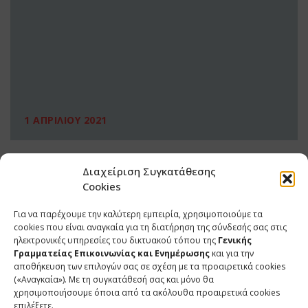
1 ΑΠΡΙΛΙΟΥ 2021
Διαχείριση Συγκατάθεσης
Cookies
Για να παρέχουμε την καλύτερη εμπειρία, χρησιμοποιούμε τα
cookies που είναι αναγκαία για τη διατήρηση της σύνδεσής σας στις
ηλεκτρονικές υπηρεσίες του δικτυακού τόπου της
Γενικής
Γραμματείας Επικοινωνίας και Ενημέρωσης
και για την
αποθήκευση των επιλογών σας σε σχέση με τα προαιρετικά cookies
(«Αναγκαία»). Με τη συγκατάθεσή σας και μόνο θα
ΕΠΙΚΟΙΝΩΝΙΑ
χρησιμοποιήσουμε όποια από τα ακόλουθα προαιρετικά cookies
επιλέξετε.