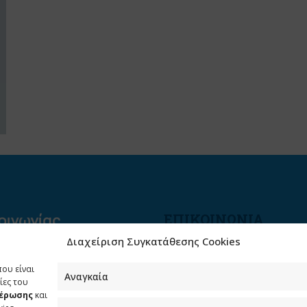
ΕΠΙΚΟΙΝΩΝΙΑ
Διαχείριση Συγκατάθεσης Cookies
Φραγκούδη 11 & Αλεξάνδρο
Πάντου
που είναι
Καλλιθέα, 176 71 Αθήνα
Αναγκαία
ίες του
μέρωσης
και
210 90 98 000