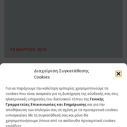
19 ΜΑΡΤΙΟΥ 2019
Διαχείριση Συγκατάθεσης
Cookies
Για να παρέχουμε την καλύτερη εμπειρία, χρησιμοποιούμε τα
cookies που είναι αναγκαία για τη διατήρηση της σύνδεσής σας στις
ηλεκτρονικές υπηρεσίες του δικτυακού τόπου της
Γενικής
Γραμματείας Επικοινωνίας και Ενημέρωσης
και για την
αποθήκευση των επιλογών σας σε σχέση με τα προαιρετικά cookies
(«Αναγκαία»). Με τη συγκατάθεσή σας και μόνο θα
ΕΠΙΚΟΙΝΩΝΙΑ
χρησιμοποιήσουμε όποια από τα ακόλουθα προαιρετικά cookies
επιλέξετε.