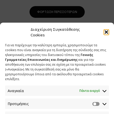
ΦΌΡΤΩΣΗ ΠΕΡΙΣΣΌΤΕΡΩΝ
Διαχείριση Συγκατάθεσης
Cookies
Για να παρέχουμε την καλύτερη εμπειρία, χρησιμοποιούμε τα
cookies που είναι αναγκαία για τη διατήρηση της σύνδεσής σας στις
ηλεκτρονικές υπηρεσίες του δικτυακού τόπου της
Γενικής
Γραμματείας Επικοινωνίας και Ενημέρωσης
και για την
αποθήκευση των επιλογών σας σε σχέση με τα προαιρετικά cookies
(«Αναγκαία»). Με τη συγκατάθεσή σας και μόνο θα
ΕΠΙΚΟΙΝΩΝΙΑ
χρησιμοποιήσουμε όποια από τα ακόλουθα προαιρετικά cookies
επιλέξετε.
Φραγκούδη 11 & Αλεξάνδρου Πάντου
Καλλιθέα, 176 71 Αθήνα
Αναγκαία
Πάντα ενεργό
210 90 98 000
info.media@media.gov.gr
Προτιμήσεις