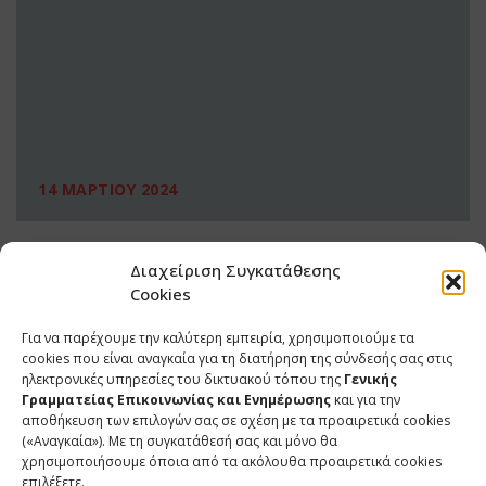
14 ΜΑΡΤΙΟΥ 2024
Διαχείριση Συγκατάθεσης
Cookies
Για να παρέχουμε την καλύτερη εμπειρία, χρησιμοποιούμε τα
cookies που είναι αναγκαία για τη διατήρηση της σύνδεσής σας στις
ηλεκτρονικές υπηρεσίες του δικτυακού τόπου της
Γενικής
Γραμματείας Επικοινωνίας και Ενημέρωσης
και για την
αποθήκευση των επιλογών σας σε σχέση με τα προαιρετικά cookies
(«Αναγκαία»). Με τη συγκατάθεσή σας και μόνο θα
ΕΠΙΚΟΙΝΩΝΙΑ
χρησιμοποιήσουμε όποια από τα ακόλουθα προαιρετικά cookies
επιλέξετε.