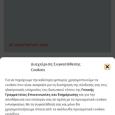
23 ΙΑΝΟΥΑΡΙΟΥ 2020
Διαχείριση Συγκατάθεσης
Cookies
Για να παρέχουμε την καλύτερη εμπειρία, χρησιμοποιούμε τα
cookies που είναι αναγκαία για τη διατήρηση της σύνδεσής σας στις
ηλεκτρονικές υπηρεσίες του δικτυακού τόπου της
Γενικής
Γραμματείας Επικοινωνίας και Ενημέρωσης
και για την
αποθήκευση των επιλογών σας σε σχέση με τα προαιρετικά cookies
(«Αναγκαία»). Με τη συγκατάθεσή σας και μόνο θα
ΕΠΙΚΟΙΝΩΝΙΑ
χρησιμοποιήσουμε όποια από τα ακόλουθα προαιρετικά cookies
επιλέξετε.