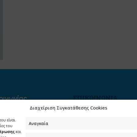
ΕΠΙΚΟΙΝΩΝΙΑ
Διαχείριση Συγκατάθεσης Cookies
Φραγκούδη 11 & Αλεξάνδρο
Πάντου
που είναι
Καλλιθέα, 176 71 Αθήνα
Αναγκαία
ίες του
μέρωσης
και
210 90 98 000