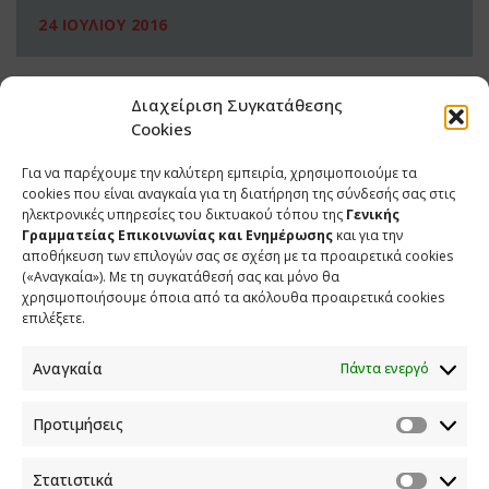
24 ΙΟΥΛΙΟΥ 2016
Διαχείριση Συγκατάθεσης
Cookies
Για να παρέχουμε την καλύτερη εμπειρία, χρησιμοποιούμε τα
cookies που είναι αναγκαία για τη διατήρηση της σύνδεσής σας στις
ηλεκτρονικές υπηρεσίες του δικτυακού τόπου της
Γενικής
Γραμματείας Επικοινωνίας και Ενημέρωσης
και για την
αποθήκευση των επιλογών σας σε σχέση με τα προαιρετικά cookies
(«Αναγκαία»). Με τη συγκατάθεσή σας και μόνο θα
ΕΠΙΚΟΙΝΩΝΙΑ
χρησιμοποιήσουμε όποια από τα ακόλουθα προαιρετικά cookies
επιλέξετε.
Φραγκούδη 11 & Αλεξάνδρου Πάντου
Καλλιθέα, 176 71 Αθήνα
Αναγκαία
Πάντα ενεργό
210 90 98 000
info.media@media.gov.gr
Προτιμήσεις
Στατιστικά