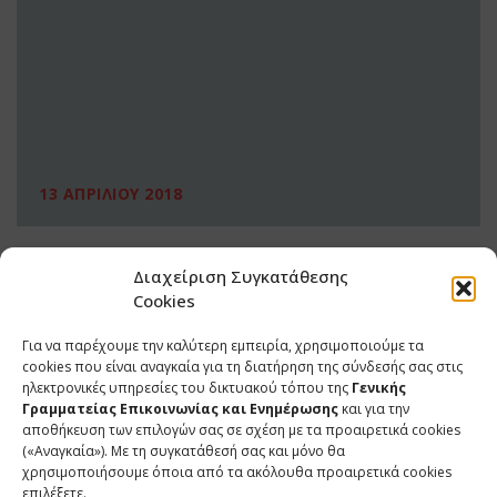
13 ΑΠΡΙΛΙΟΥ 2018
Διαχείριση Συγκατάθεσης
Cookies
Για να παρέχουμε την καλύτερη εμπειρία, χρησιμοποιούμε τα
cookies που είναι αναγκαία για τη διατήρηση της σύνδεσής σας στις
ηλεκτρονικές υπηρεσίες του δικτυακού τόπου της
Γενικής
Γραμματείας Επικοινωνίας και Ενημέρωσης
και για την
αποθήκευση των επιλογών σας σε σχέση με τα προαιρετικά cookies
(«Αναγκαία»). Με τη συγκατάθεσή σας και μόνο θα
ΕΠΙΚΟΙΝΩΝΙΑ
χρησιμοποιήσουμε όποια από τα ακόλουθα προαιρετικά cookies
επιλέξετε.