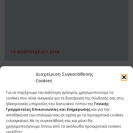
19 ΦΕΒΡΟΥΑΡΙΟΥ 2018
Διαχείριση Συγκατάθεσης
Cookies
Για να παρέχουμε την καλύτερη εμπειρία, χρησιμοποιούμε τα
cookies που είναι αναγκαία για τη διατήρηση της σύνδεσής σας στις
ηλεκτρονικές υπηρεσίες του δικτυακού τόπου της
Γενικής
Γραμματείας Επικοινωνίας και Ενημέρωσης
και για την
αποθήκευση των επιλογών σας σε σχέση με τα προαιρετικά cookies
(«Αναγκαία»). Με τη συγκατάθεσή σας και μόνο θα
ΕΠΙΚΟΙΝΩΝΙΑ
χρησιμοποιήσουμε όποια από τα ακόλουθα προαιρετικά cookies
επιλέξετε.