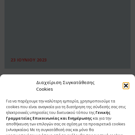
23 ΙΟΥΝΙΟΥ 2023
Διαχείριση Συγκατάθεσης
Cookies
Για να παρέχουμε την καλύτερη εμπειρία, χρησιμοποιούμε τα
cookies που είναι αναγκαία για τη διατήρηση της σύνδεσής σας στις
ηλεκτρονικές υπηρεσίες του δικτυακού τόπου της
Γενικής
Γραμματείας Επικοινωνίας και Ενημέρωσης
και για την
αποθήκευση των επιλογών σας σε σχέση με τα προαιρετικά cookies
(«Αναγκαία»). Με τη συγκατάθεσή σας και μόνο θα
ΕΠΙΚΟΙΝΩΝΙΑ