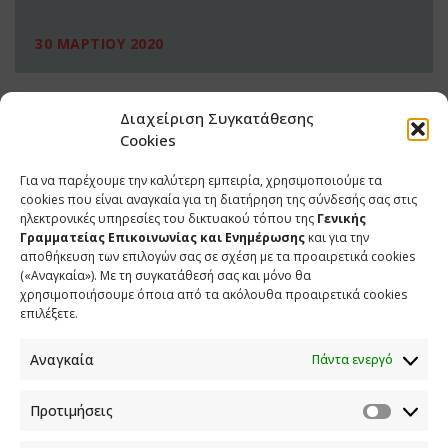
30 ΜΑΡΤΙΟΥ 2020
Διαχείριση Συγκατάθεσης
Cookies
Για να παρέχουμε την καλύτερη εμπειρία, χρησιμοποιούμε τα
cookies που είναι αναγκαία για τη διατήρηση της σύνδεσής σας στις
ηλεκτρονικές υπηρεσίες του δικτυακού τόπου της
Γενικής
Γραμματείας Επικοινωνίας και Ενημέρωσης
και για την
αποθήκευση των επιλογών σας σε σχέση με τα προαιρετικά cookies
(«Αναγκαία»). Με τη συγκατάθεσή σας και μόνο θα
ΕΠΙΚΟΙΝΩΝΙΑ
χρησιμοποιήσουμε όποια από τα ακόλουθα προαιρετικά cookies
επιλέξετε.
Φραγκούδη 11 & Αλεξάνδρου Πάντου
Καλλιθέα, 176 71 Αθήνα
Αναγκαία
Πάντα ενεργό
210 90 98 000
info.media@media.gov.gr
Προτιμήσεις