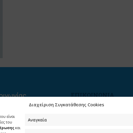
ΕΠΙΚΟΙΝΩΝΙΑ
Διαχείριση Συγκατάθεσης Cookies
Φραγκούδη 11 & Αλεξάνδρο
Πάντου
που είναι
Καλλιθέα, 176 71 Αθήνα
Αναγκαία
ίες του
μέρωσης
και
210 90 98 000