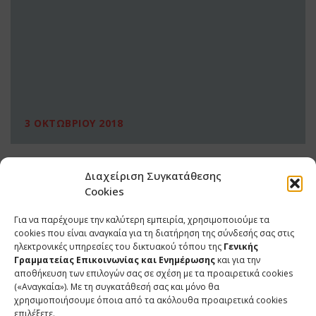
3 ΟΚΤΩΒΡΙΟΥ 2018
Διαχείριση Συγκατάθεσης
Cookies
Για να παρέχουμε την καλύτερη εμπειρία, χρησιμοποιούμε τα
cookies που είναι αναγκαία για τη διατήρηση της σύνδεσής σας στις
ηλεκτρονικές υπηρεσίες του δικτυακού τόπου της
Γενικής
Γραμματείας Επικοινωνίας και Ενημέρωσης
και για την
αποθήκευση των επιλογών σας σε σχέση με τα προαιρετικά cookies
(«Αναγκαία»). Με τη συγκατάθεσή σας και μόνο θα
ΕΠΙΚΟΙΝΩΝΙΑ
χρησιμοποιήσουμε όποια από τα ακόλουθα προαιρετικά cookies
επιλέξετε.