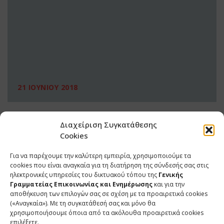
21 ΙΟΥΝΙΟΥ 2018
Διαχείριση Συγκατάθεσης
Cookies
Για να παρέχουμε την καλύτερη εμπειρία, χρησιμοποιούμε τα
cookies που είναι αναγκαία για τη διατήρηση της σύνδεσής σας στις
ηλεκτρονικές υπηρεσίες του δικτυακού τόπου της
Γενικής
Γραμματείας Επικοινωνίας και Ενημέρωσης
και για την
αποθήκευση των επιλογών σας σε σχέση με τα προαιρετικά cookies
(«Αναγκαία»). Με τη συγκατάθεσή σας και μόνο θα
ΕΠΙΚΟΙΝΩΝΙΑ
χρησιμοποιήσουμε όποια από τα ακόλουθα προαιρετικά cookies
επιλέξετε.