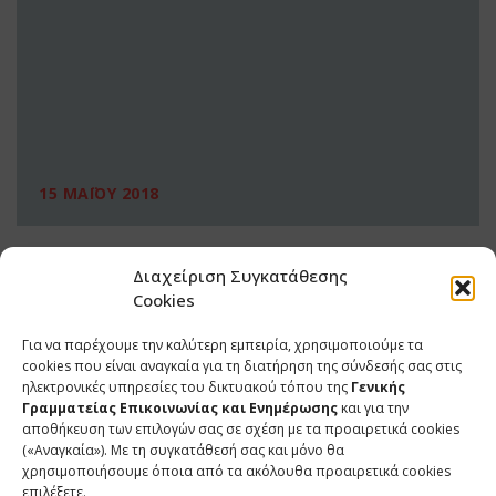
15 ΜΑΪΟΥ 2018
Διαχείριση Συγκατάθεσης
Cookies
Για να παρέχουμε την καλύτερη εμπειρία, χρησιμοποιούμε τα
cookies που είναι αναγκαία για τη διατήρηση της σύνδεσής σας στις
ηλεκτρονικές υπηρεσίες του δικτυακού τόπου της
Γενικής
Γραμματείας Επικοινωνίας και Ενημέρωσης
και για την
αποθήκευση των επιλογών σας σε σχέση με τα προαιρετικά cookies
(«Αναγκαία»). Με τη συγκατάθεσή σας και μόνο θα
ΕΠΙΚΟΙΝΩΝΙΑ
χρησιμοποιήσουμε όποια από τα ακόλουθα προαιρετικά cookies
επιλέξετε.