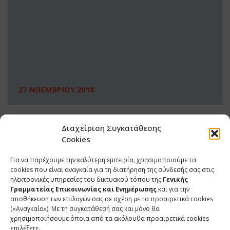
27 ΝΟΕΜΒΡΙΟΥ 2018
Διαχείριση Συγκατάθεσης
Cookies
Για να παρέχουμε την καλύτερη εμπειρία, χρησιμοποιούμε τα
cookies που είναι αναγκαία για τη διατήρηση της σύνδεσής σας στις
ηλεκτρονικές υπηρεσίες του δικτυακού τόπου της
Γενικής
Γραμματείας Επικοινωνίας και Ενημέρωσης
και για την
αποθήκευση των επιλογών σας σε σχέση με τα προαιρετικά cookies
(«Αναγκαία»). Με τη συγκατάθεσή σας και μόνο θα
ΕΠΙΚΟΙΝΩΝΙΑ
χρησιμοποιήσουμε όποια από τα ακόλουθα προαιρετικά cookies
επιλέξετε.