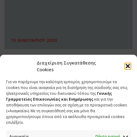
15 ΙΑΝΟΥΑΡΙΟΥ 2020
Διαχείριση Συγκατάθεσης
Cookies
Για να παρέχουμε την καλύτερη εμπειρία, χρησιμοποιούμε τα
cookies που είναι αναγκαία για τη διατήρηση της σύνδεσής σας στις
ηλεκτρονικές υπηρεσίες του δικτυακού τόπου της
Γενικής
Γραμματείας Επικοινωνίας και Ενημέρωσης
και για την
αποθήκευση των επιλογών σας σε σχέση με τα προαιρετικά cookies
(«Αναγκαία»). Με τη συγκατάθεσή σας και μόνο θα
ΕΠΙΚΟΙΝΩΝΙΑ
χρησιμοποιήσουμε όποια από τα ακόλουθα προαιρετικά cookies
επιλέξετε.
Φραγκούδη 11 & Αλεξάνδρου Πάντου
Καλλιθέα, 176 71 Αθήνα
Αναγκαία
Πάντα ενεργό