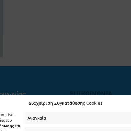
ΕΠΙΚΟΙΝΩΝΙΑ
Διαχείριση Συγκατάθεσης Cookies
Φραγκούδη 11 & Αλεξάνδρο
Πάντου
που είναι
Καλλιθέα, 176 71 Αθήνα
Αναγκαία
ίες του
μέρωσης
και
210 90 98 000