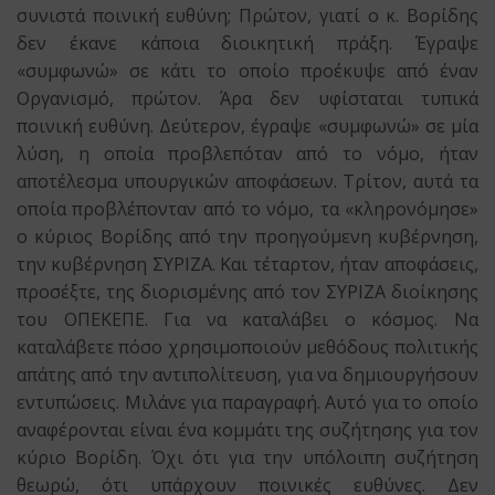
συνιστά ποινική ευθύνη; Πρώτον, γιατί ο κ. Βορίδης
δεν έκανε κάποια διοικητική πράξη. Έγραψε
«συμφωνώ» σε κάτι το οποίο προέκυψε από έναν
Οργανισμό, πρώτον. Άρα δεν υφίσταται τυπικά
ποινική ευθύνη. Δεύτερον, έγραψε «συμφωνώ» σε μία
λύση, η οποία προβλεπόταν από το νόμο, ήταν
αποτέλεσμα υπουργικών αποφάσεων. Τρίτον, αυτά τα
οποία προβλέπονταν από το νόμο, τα «κληρονόμησε»
ο κύριος Βορίδης από την προηγούμενη κυβέρνηση,
την κυβέρνηση ΣΥΡΙΖΑ. Και τέταρτον, ήταν αποφάσεις,
προσέξτε, της διορισμένης από τον ΣΥΡΙΖΑ διοίκησης
του ΟΠΕΚΕΠΕ. Για να καταλάβει ο κόσμος. Να
καταλάβετε πόσο χρησιμοποιούν μεθόδους πολιτικής
απάτης από την αντιπολίτευση, για να δημιουργήσουν
εντυπώσεις. Μιλάνε για παραγραφή. Αυτό για το οποίο
αναφέρονται είναι ένα κομμάτι της συζήτησης για τον
κύριο Βορίδη. Όχι ότι για την υπόλοιπη συζήτηση
θεωρώ, ότι υπάρχουν ποινικές ευθύνες. Δεν