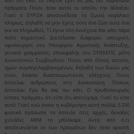
λέει ότι εκεί το ΠΑΣΟΚ έχει να μας πει παραπάνω
πράγματα. Ποιοι ήταν αυτοί οι οποίοι την άλλαξαν;
Γιατί ο ΣΥΡΙΖΑ αποσυνέδεσε το ζωικό κεφάλαιο
πλήρως; Δηλαδή να μην έχεις ούτε ένα ζώο ούτε ένα
για να πληρωθείς. Τί έγινε στη συνέχεια; Και κάτι πάρα
πολύ σημαντικό. Διετέλεσαν διάφοροι υπουργοί,
υφυπουργοί στο Υπουργείο Αγροτικής Ανάπτυξης,
γενικοί γραμματείς, επικεφαλής του ΟΠΕΚΕΠΕ, μέλη
Διοικητικού Συμβουλίου. Ποιοι από όλους αυτούς,
ημών συμπεριλαμβανομένων, δηλαδή των δικών μας
ετών, έκαναν διασταυρωτικούς ελέγχους; Ποιοι
έστειλαν ανθρώπους στη Δικαιοσύνη; Πόσους
έστειλαν; Εγώ θα σας πω κάτι. Ο πρωθυπουργός
είπατε, πράγματι, ότι είπε ότι αποτύχαμε. Γιατί το είπε
αυτό; Γιατί ενώ έκανε η κυβέρνηση αυτή πολλά, 5.200
φυσικά πρόσωπα τα έστειλε στις αρχές, δεκάδες
χιλιάδες ΑΦΜ τα μπλόκαρε. Αυτά, από ό,τι
αποδεικνύεται εκ των πραγμάτων δεν ήταν αρκετά.