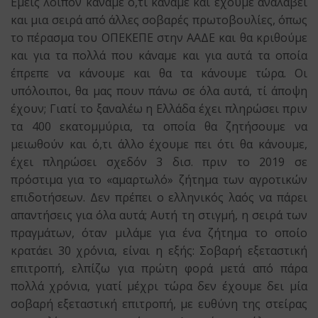
Εμείς λοιπόν κάναμε ό,τι κάναμε και έχουμε αναλάβει
και μια σειρά από άλλες σοβαρές πρωτοβουλίες, όπως
το πέρασμα του ΟΠΕΚΕΠΕ στην ΑΑΔΕ και θα κριθούμε
και για τα πολλά που κάναμε και για αυτά τα οποία
έπρεπε να κάνουμε και θα τα κάνουμε τώρα. Οι
υπόλοιποι, θα μας πουν πάνω σε όλα αυτά, τί άποψη
έχουν; Γιατί το ξαναλέω η Ελλάδα έχει πληρώσει πριν
τα 400 εκατομμύρια, τα οποία θα ζητήσουμε να
μειωθούν και ό,τι άλλο έχουμε πει ότι θα κάνουμε,
έχει πληρώσει σχεδόν 3 δισ. πριν το 2019 σε
πρόστιμα για το «αμαρτωλό» ζήτημα των αγροτικών
επιδοτήσεων. Δεν πρέπει ο ελληνικός λαός να πάρει
απαντήσεις για όλα αυτά; Αυτή τη στιγμή, η σειρά των
πραγμάτων, όταν μιλάμε για ένα ζήτημα το οποίο
κρατάει 30 χρόνια, είναι η εξής: Σοβαρή εξεταστική
επιτροπή, ελπίζω για πρώτη φορά μετά από πάρα
πολλά χρόνια, γιατί μέχρι τώρα δεν έχουμε δει μία
σοβαρή εξεταστική επιτροπή, με ευθύνη της στείρας