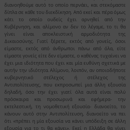
διανοηθούμε αυτό το οποίο περνάει, και στεκόμαστε
δίπλα σε κάθε του διεκδίκηση. Από εκεί και πέρα όμως
κάτι το οποίο ουδείς έχει αρνηθεί από την
Κυβέρνηση, και αλίμονο αν δεν το λέγαμε, το τι θα
γίνει είναι αποκλειστική αρμοδιότητα της
Δικαιοσύνης. Γιατί ξέρετε, εκτός από γονείς, όσοι
είμαστε, εκτός από άνθρωποι πάνω από όλα, είτε
είμαστε γονείς είτε δεν είμαστε, ο καθένας τυχαίνει να
έχει μια ιδιότητα που έχει και μία ευθύνη σχετικά με
αυτήν την ιδιότητα. Αλίμονο, λοιπόν, αν οποιοδήποτε
κυβερνητικό στέλεχος ή στέλεχος της
Αντιπολίτευσης, που εκπροσωπεί μια άλλη εξουσία
δηλαδή, όσο την έχει γιατί όλα αυτά είναι πολύ
πρόσκαιρα και προσωρινά και εφήμερα- την
εκτελεστική, τη νομοθετική εξουσία- διανοείτο, το
κάνουν αυτό στην Αντιπολίτευση, διανοείτο να πει
ότι «πρέπει η μία εξουσία να κάνει υπόδειξη σε άλλη
εξουσία για το τι θα κάνει». Εκεί η Ελλάδα θα γίνει