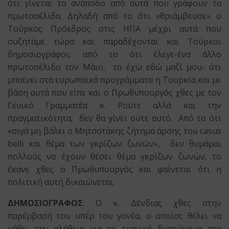
ότι γίνεται το ανάποδο από αυτά που γράφουν τα
πρωτοσέλιδα. Δηλαδή από το ότι «θριάμβευσε» ο
Τούρκος Πρόεδρος στις ΗΠΑ μέχρι αυτά που
συζητάμε τώρα και παραδέχονται και Τούρκοι
δημοσιογράφοι, από το ότι έλεγε-ένα άλλο
πρωτοσέλιδο τον Μάιο, το έχω εδώ μαζί μου- ότι
μπαίνει στα ευρωπαϊκά προγράμματα η Τουρκία και με
βάση αυτά που είπε και ο Πρωθυπουργός χθες με τον
Γενικό Γραμματέα κ. Ρούτε αλλά και την
πραγματικότητα, δεν θα γίνει ούτε αυτό. Από το ότι
«σιγά μη βάλει ο Μητσοτάκης ζήτημα άρσης του casus
belli και θέμα των γκρίζων ζωνών», δεν θυμάμαι
πολλούς να έχουν θέσει θέμα γκρίζων ζωνών, το
έκανε χθες ο Πρωθυπουργός και φαίνεται ότι η
πολιτική αυτή δικαιώνεται.
ΔΗΜΟΣΙΟΓΡΑΦΟΣ
: Ο κ. Δένδιας χθες στην
παρέμβασή του υπέρ του γονέα, ο οποίος θέλει να
μάθει την αλήθεια για το τραγικό δυστύχημα στα