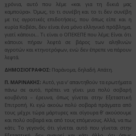
χρόνια, αυτό που λέμε «και για τη δικιά μας
καμπούρα». Όμως, το τι συνέβη και το τι δεν συνέβη
με τις αγροτικές επιδοτήσεις, που όπως είπε και η
κυρία Κοβέσι, δεν είναι ένα μόνο ελληνικό πρόβλημα,
γιατί κάποιοι… Τι είναι ο ΟΠΕΚΕΠΕ που λέμε; Είναι ότι
κάποιοι πήραν λεφτά σε βάρος των αληθινών
αγροτών και κτηνοτρόφων, ενώ δεν έπρεπε να πάρουν
λεφτά.
ΔΗΜΟΣΙΟΓΡΑΦΟΣ:
Παράνομα, δηλαδή. Απάτη.
Π. ΜΑΡΙΝΑΚΗΣ:
Αυτό, για ν’ απαντηθούν τα ερωτήματα
πάνω σε αυτό, πρέπει να γίνει μια πολύ σοβαρή
κουβέντα – έρευνα, όπως γίνεται στην Εξεταστική
Επιτροπή. Κι εγώ ακούω πολύ σοβαρά πράγματα από
τους μέχρι τώρα μάρτυρες και σίγουρα θ’ ακούσουμε
και πολύ σοβαρά και από τους επόμενους. Αλλά, να πω
κάτι; Το γεγονός ότι γίνεται αυτό που γίνεται στην
Εξεταστική, δεν αναιρεί και κάτι άλλο, ότι όπως