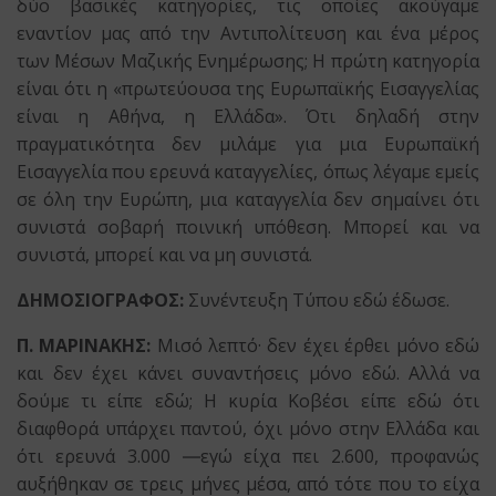
δύο βασικές κατηγορίες, τις οποίες ακούγαμε
εναντίον μας από την Αντιπολίτευση και ένα μέρος
των Μέσων Μαζικής Ενημέρωσης; Η πρώτη κατηγορία
είναι ότι η «πρωτεύουσα της Ευρωπαϊκής Εισαγγελίας
είναι η Αθήνα, η Ελλάδα». Ότι δηλαδή στην
πραγματικότητα δεν μιλάμε για μια Ευρωπαϊκή
Εισαγγελία που ερευνά καταγγελίες, όπως λέγαμε εμείς
σε όλη την Ευρώπη, μια καταγγελία δεν σημαίνει ότι
συνιστά σοβαρή ποινική υπόθεση. Μπορεί και να
συνιστά, μπορεί και να μη συνιστά.
ΔΗΜΟΣΙΟΓΡΑΦΟΣ:
Συνέντευξη Τύπου εδώ έδωσε.
Π. ΜΑΡΙΝΑΚΗΣ:
Μισό λεπτό· δεν έχει έρθει μόνο εδώ
και δεν έχει κάνει συναντήσεις μόνο εδώ. Αλλά να
δούμε τι είπε εδώ; Η κυρία Κοβέσι είπε εδώ ότι
διαφθορά υπάρχει παντού, όχι μόνο στην Ελλάδα και
ότι ερευνά 3.000 ―εγώ είχα πει 2.600, προφανώς
αυξήθηκαν σε τρεις μήνες μέσα, από τότε που το είχα