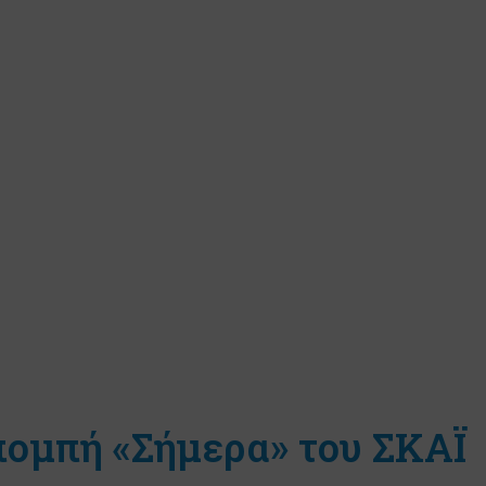
πομπή «Σήμερα» του ΣΚΑΪ