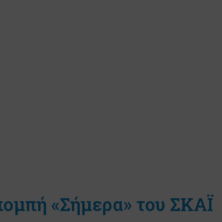
πομπή «Σήμερα» του ΣΚΑΪ