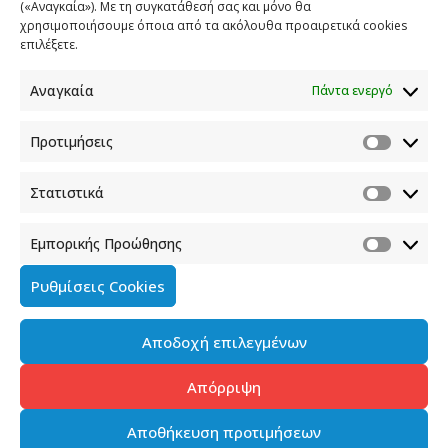
(«Αναγκαία»). Με τη συγκατάθεσή σας και μόνο θα
ΕΠΙΚΟΙΝΩΝΙΑ
χρησιμοποιήσουμε όποια από τα ακόλουθα προαιρετικά cookies
επιλέξετε.
Φραγκούδη 11 & Αλεξάνδρου Πάντου
Καλλιθέα, 176 71 Αθήνα
Αναγκαία
Πάντα ενεργό
210 90 98 000
info.media@media.gov.gr
Προτιμήσεις
Στατιστικά
Εμπορικής Προώθησης
Πολιτική Cookies
Ρυθμίσεις Cookies
Όροι χρήσης
Αποδοχή επιλεγμένων
Πολιτική προστασίας προσωπικών δεδομένων του
παρόντος ιστότοπου
Απόρριψη
Διαχείρηση συγκατάθεσης
Αποθήκευση προτιμήσεων