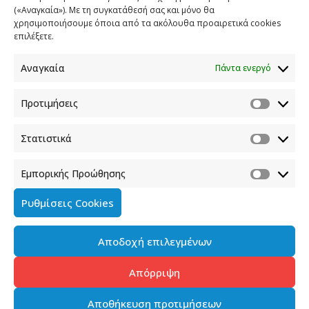
(«Αναγκαία»). Με τη συγκατάθεσή σας και μόνο θα
ΕΠΙΚΟΙΝΩΝΙΑ
χρησιμοποιήσουμε όποια από τα ακόλουθα προαιρετικά cookies
επιλέξετε.
Φραγκούδη 11 & Αλεξάνδρου Πάντου
Καλλιθέα, 176 71 Αθήνα
Αναγκαία
Πάντα ενεργό
210 90 98 000
info.media@media.gov.gr
Προτιμήσεις
Στατιστικά
Εμπορικής Προώθησης
Πολιτική Cookies
Ρυθμίσεις Cookies
Όροι χρήσης
Αποδοχή επιλεγμένων
Πολιτική προστασίας προσωπικών δεδομένων του
παρόντος ιστότοπου
Απόρριψη
Διαχείρηση συγκατάθεσης
Αποθήκευση προτιμήσεων