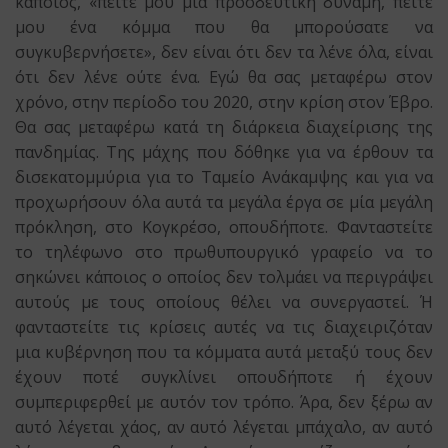
κάποιος, «πείτε μου μία προοδευτική δύναμη, πείτε
μου ένα κόμμα που θα μπορούσατε να
συγκυβερνήσετε», δεν είναι ότι δεν τα λένε όλα, είναι
ότι δεν λένε ούτε ένα. Εγώ θα σας μεταφέρω στον
χρόνο, στην περίοδο του 2020, στην κρίση στον Έβρο.
Θα σας μεταφέρω κατά τη διάρκεια διαχείρισης της
πανδημίας. Της μάχης που δόθηκε για να έρθουν τα
δισεκατομμύρια για το Ταμείο Ανάκαμψης και για να
προχωρήσουν όλα αυτά τα μεγάλα έργα σε μία μεγάλη
πρόκληση, στο Κογκρέσο, οπουδήποτε. Φανταστείτε
το τηλέφωνο στο πρωθυπουργικό γραφείο να το
σηκώνει κάποιος ο οποίος δεν τολμάει να περιγράψει
αυτούς με τους οποίους θέλει να συνεργαστεί. Ή
φανταστείτε τις κρίσεις αυτές να τις διαχειριζόταν
μια κυβέρνηση που τα κόμματα αυτά μεταξύ τους δεν
έχουν ποτέ συγκλίνει οπουδήποτε ή έχουν
συμπεριφερθεί με αυτόν τον τρόπο. Άρα, δεν ξέρω αν
αυτό λέγεται χάος, αν αυτό λέγεται μπάχαλο, αν αυτό