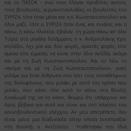
και το ΠΑΣΟΚ – ενώ τους έλεγαν προδότες αυτούς
τους βουλευτές, γερμανοτσολιάδες, οι βουλευτές του
ΣΥΡΙΖΑ, τότε ήταν μέσα και η κ. Κωνσταντοπούλου και
όλοι μαζί, τότε ο ΣΥΡΙΖΑ ήταν ένας και ενιαίος και η
πάνω, η κάτω πλατεία- έβαλαν τη χώρα πάνω απ’ όλα.
Τώρα, στα μεγάλα διλήμματα, ο κ. Ανδρουλάκης έχει
επιλέξει, όχι μία και δύο φορές, αρκετές φορές, είτε
άμεσα είτε έμμεσα, να είναι στην ίδια σελίδα, ακόμα
και με τη Ζωή Κωνσταντοπούλου. Και το λέω το
«ακόμα και με τη Ζωή Κωνσταντοπούλου», γιατί
μιλάμε για έναν άνθρωπο που λέει τους συναδέλφους
της δολοφόνους, που μιλάει με αυτό τον τρόπο που
μιλάει, που κάνει όλο αυτό το σόου στη Βουλή.
Δικαίωμά της να το κάνει, θεωρώ ότι υπάρχουν και
όρια, βέβαια για αυτό και είναι και στο πλαίσιο του
κοινοβουλευτικού ελέγχου. Αν μου επιτρέπετε, δεν
είναι μόνο μια διαδικασία (στην οποία συνέπραξαν
στη Βουλή), κ. Αντζολέτο. Υιοθέτησαν την ίδια