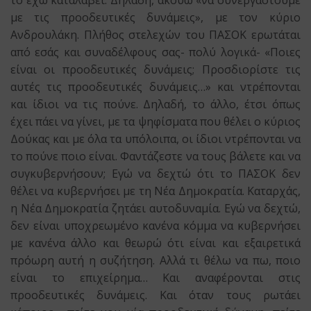
το έχω καταλάβει. Δηλαδή, ακούω «να συνεργαστούμε
με τις προοδευτικές δυνάμεις», με τον κύριο
Ανδρουλάκη. Πλήθος στελεχών του ΠΑΣΟΚ ερωτάται
από εσάς και συναδέλφους σας- πολύ λογικά- «Ποιες
είναι οι προοδευτικές δυνάμεις; Προσδιορίστε τις
αυτές τις προοδευτικές δυνάμεις…» και ντρέπονται
και ίδιοι να τις πούνε. Δηλαδή, το άλλο, έτσι όπως
έχει πάει να γίνει, με τα ψηφίσματα που θέλει ο κύριος
Δούκας και με όλα τα υπόλοιπα, οι ίδιοι ντρέπονται να
το πούνε ποιο είναι. Φαντάζεστε να τους βάλετε και να
συγκυβερνήσουν; Εγώ να δεχτώ ότι το ΠΑΣΟΚ δεν
θέλει να κυβερνήσει με τη Νέα Δημοκρατία. Καταρχάς,
η Νέα Δημοκρατία ζητάει αυτοδυναμία. Εγώ να δεχτώ,
δεν είναι υποχρεωμένο κανένα κόμμα να κυβερνήσει
με κανένα άλλο και θεωρώ ότι είναι και εξαιρετικά
πρόωρη αυτή η συζήτηση. Αλλά τι θέλω να πω, ποιο
είναι το επιχείρημα… Και αναφέρονται στις
προοδευτικές δυνάμεις. Και όταν τους ρωτάει