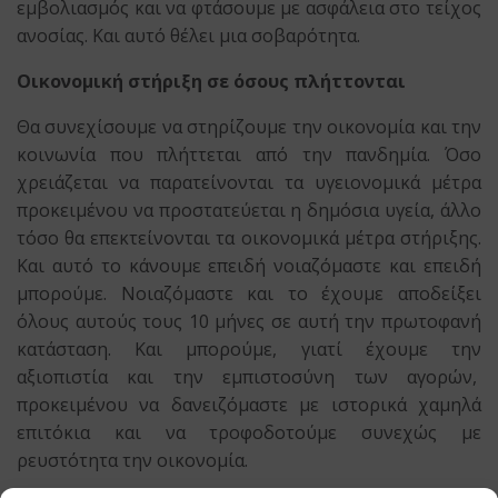
εμβολιασμός και να φτάσουμε με ασφάλεια στο τείχος
ανοσίας. Και αυτό θέλει μια σοβαρότητα.
Οικονομική στήριξη σε όσους πλήττονται
Θα συνεχίσουμε να στηρίζουμε την οικονομία και την
κοινωνία που πλήττεται από την πανδημία. Όσο
χρειάζεται να παρατείνονται τα υγειονομικά μέτρα
προκειμένου να προστατεύεται η δημόσια υγεία, άλλο
τόσο θα επεκτείνονται τα οικονομικά μέτρα στήριξης.
Και αυτό το κάνουμε επειδή νοιαζόμαστε και επειδή
μπορούμε. Νοιαζόμαστε και το έχουμε αποδείξει
όλους αυτούς τους 10 μήνες σε αυτή την πρωτοφανή
κατάσταση. Και μπορούμε, γιατί έχουμε την
αξιοπιστία και την εμπιστοσύνη των αγορών,
προκειμένου να δανειζόμαστε με ιστορικά χαμηλά
επιτόκια και να τροφοδοτούμε συνεχώς με
ρευστότητα την οικονομία.